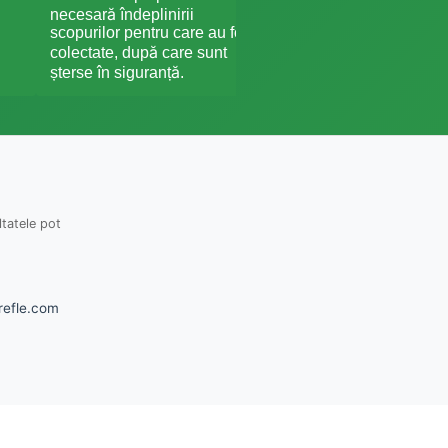
achiziții, vei fi notificat
necesară îndeplinirii
prealabil cu privire la 
scopurilor pentru care au fost
schimbare a controlulu
colectate, după care sunt
asupra datelor tale.
șterse în siguranță.
ltatele pot
refle.com