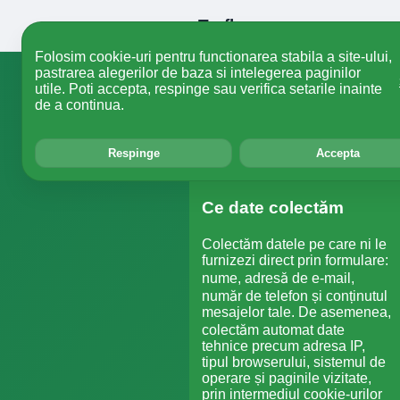
Trefle
Folosim cookie-uri pentru functionarea stabila a site-ului,
pastrarea alegerilor de baza si intelegerea paginilor
utile. Poti accepta, respinge sau verifica setarile inainte
Politica de
de a continua.
Cum gestionăm datele tale, dreptur
Respinge
Accepta
Ce date colectăm
Colectăm datele pe care ni le
furnizezi direct prin formulare:
nume, adresă de e-mail,
număr de telefon și conținutul
mesajelor tale. De asemenea,
colectăm automat date
tehnice precum adresa IP,
tipul browserului, sistemul de
operare și paginile vizitate,
prin intermediul cookie-urilor