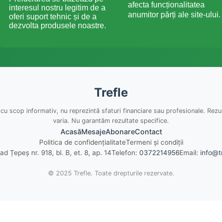
afecta funcționalitatea
interesul nostru legitim de a
anumitor părți ale site-ului.
oferi suport tehnic și de a
dezvolta produsele noastre.
Trefle
 cu scop informativ, nu reprezintă sfaturi financiare sau profesionale. Rezu
varia. Nu garantăm rezultate specifice.
Acasă
Mesaje
Abonare
Contact
Politica de confidențialitate
Termeni și condiții
lad Țepeș nr. 918, bl. B, et. 8, ap. 14
Telefon:
0372214956
Email:
info@t
© 2025 Trefle. Toate drepturile rezervate.