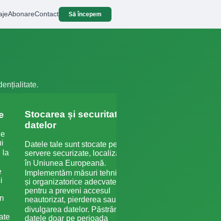
aje
Abonare
Contact
Să începem
ențialitate.
Stocarea și securitatea
Partajarea datelo
e
datelor
terțe părți
le
i
Datele tale sunt stocate pe
Nu vindem datele tale
 la
servere securizate, localizate
personale. Putem part
date limitate cu furnizo
în Uniunea Europeană.
e
servicii de încredere
Implementăm măsuri tehnice
i
(găzduire, analiză web
și organizatorice adecvate
formulare) care sunt ob
pentru a preveni accesul
in
neautorizat, pierderea sau
contractual să respect
confidențialitatea datel
divulgarea datelor. Păstrăm
ate
cazul unei fuziuni sau
datele doar pe perioada