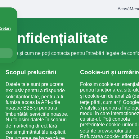
Acasă
Mes
Setari
 confidențialitate
ile tale și cum ne poți contacta pentru întrebări legate de confid
Scopul prelucrării
Cookie-uri și urmărir
Datele tale sunt prelucrate
Folosim cookie-uri esenția
pentru funcționarea site-ulu
exclusiv pentru a răspunde
și cookie-uri de analiză (de
solicitărilor tale, pentru a-ți
furniza acces la API-urile
terțe părți, cum ar fi Google
noastre B2B și pentru a
Analytics) pentru a înțeleg
modul în care interacționez
îmbunătăți serviciile noastre.
cu site-ul. Poți controla
Nu folosim datele în scopuri
preferințele cookie-urilor d
de marketing direct fără
setările browserului tău.
consimțământul tău explicit.
Refuzarea cookie-urilor po
Prelucrarea se bazează pe